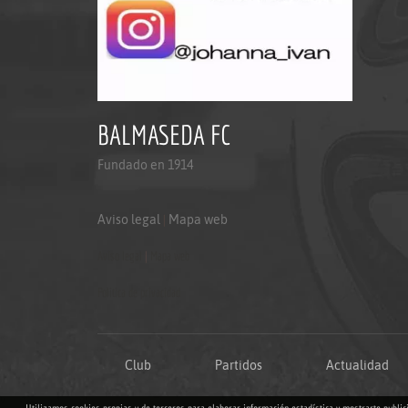
BALMASEDA FC
Fundado en 1914
Aviso legal
|
Mapa web
Aviso legal
|
Mapa web
Politica de privacidad
Club
Partidos
Actualidad