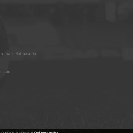
an Juan , Balmaseda
il.com
Grupoweb Deportiva SL
.Todos los derechos reservados.