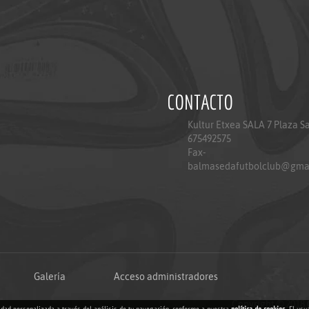
CONTACTO
Kultur Etxea SALA 7 Plaza S
675492575
Fax-
balmasedafutbolclub@gma
Galería
Acceso administradores
Copyright © 2018