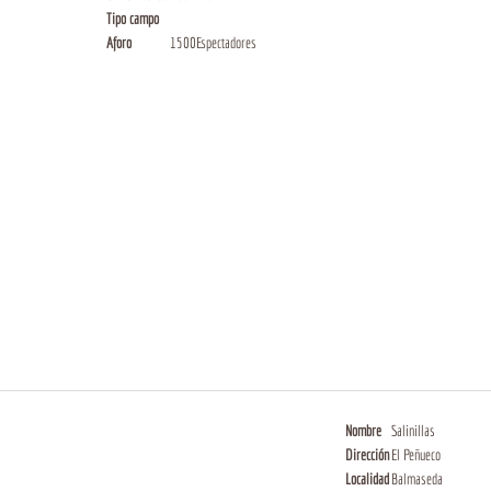
Tipo campo
Aforo
1500Espectadores
Nombre
Salinillas
Dirección
El Peñueco
Localidad
Balmaseda