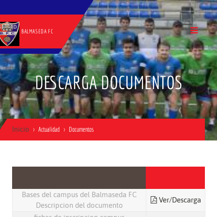
BALMASEDA FC
DESCARGA DOCUMENTOS
Inicio
Actualidad
Documentos
Bases del campus del Balmaseda FC
Ver/Descarga
Descripcion del documento