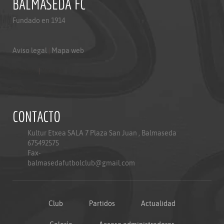
BALMASEDA FC
Fundado en 1914
Aviso legal
|
Mapa web
Aviso legal
|
Mapa web
Politica de privacidad
CONTACTO
Kultur Etxea SALA 7 Plaza San Juan , Balmaseda
675492575
Fax-
balmasedafutbolclub@gmail.com
Club
Partidos
Actualidad