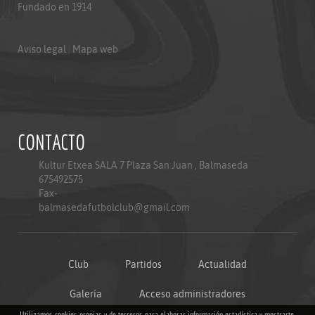
Fundado en 1914
Aviso legal
|
Mapa web
Aviso legal
|
Mapa web
Politica de privacidad
CONTACTO
Kultur Etxea SALA 7 Plaza San Juan , Balmaseda
675492575
Fax-
balmasedafutbolclub@gmail.com
Club
Partidos
Actualidad
Galería
Acceso administradores