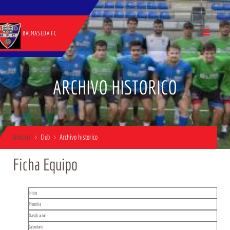
BALMASEDA FC
ARCHIVO HISTORICO
Inicio
Club
Archivo historico
Ficha Equipo
Inicio
Plantilla
Clasificación
Calendario