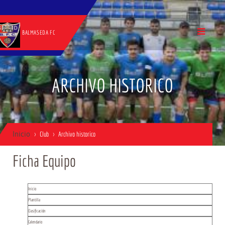
BALMASEDA FC
ARCHIVO HISTORICO
Inicio
Club
Archivo historico
Ficha Equipo
Inicio
Plantilla
Clasificación
Calendario