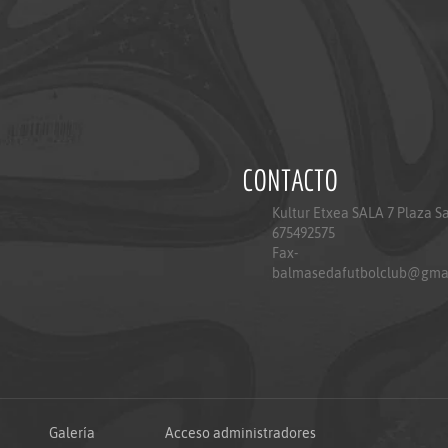
CONTACTO
Kultur Etxea SALA 7 Plaza S
675492575
Fax-
balmasedafutbolclub@gma
Galería
Acceso administradores