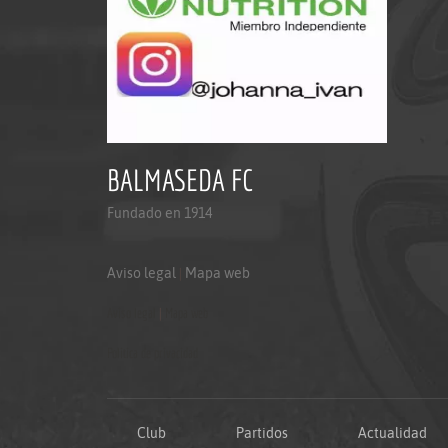
BALMASEDA FC
Fundado en 1914
Aviso legal
|
Mapa web
Aviso legal
|
Mapa web
Politica de privacidad
Club
Partidos
Actualidad