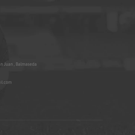
an Juan , Balmaseda
il.com