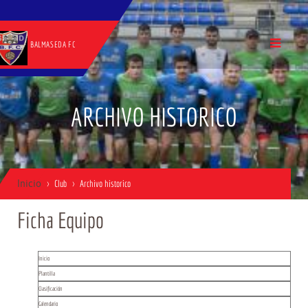
BALMASEDA FC
ARCHIVO HISTORICO
Inicio
Club
Archivo historico
Ficha Equipo
Inicio
Plantilla
Clasificación
Calendario