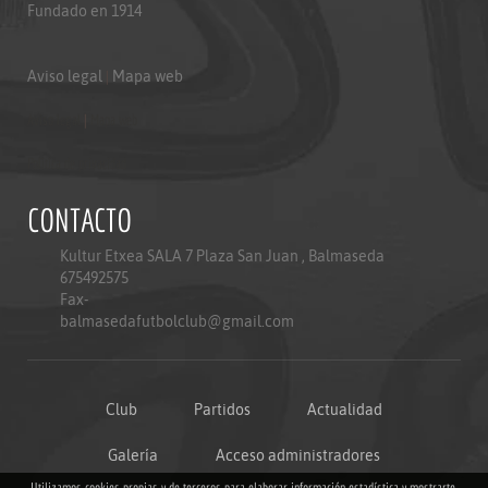
Fundado en 1914
Aviso legal
|
Mapa web
Aviso legal
|
Mapa web
Politica de privacidad
CONTACTO
Kultur Etxea SALA 7 Plaza San Juan , Balmaseda
675492575
Fax-
balmasedafutbolclub@gmail.com
Club
Partidos
Actualidad
Galería
Acceso administradores