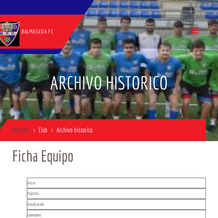
BALMASEDA FC
ARCHIVO HISTORICO
Inicio
Club
Archivo historico
Ficha Equipo
Inicio
Plantilla
Clasificación
Calendario