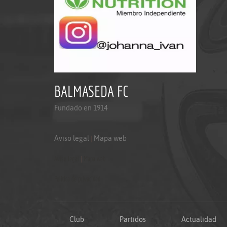
BALMASEDA FC
Fundado en 1914
Aviso legal
|
Mapa web
Aviso legal
|
Mapa web
Politica de privacidad
Club
Partidos
Actualidad