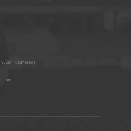
an Juan , Balmaseda
il.com