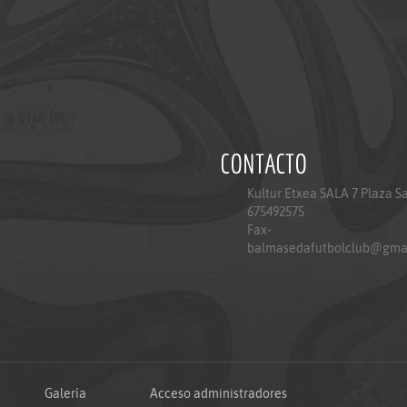
CONTACTO
Kultur Etxea SALA 7 Plaza S
675492575
Fax-
balmasedafutbolclub@gma
Galería
Acceso administradores