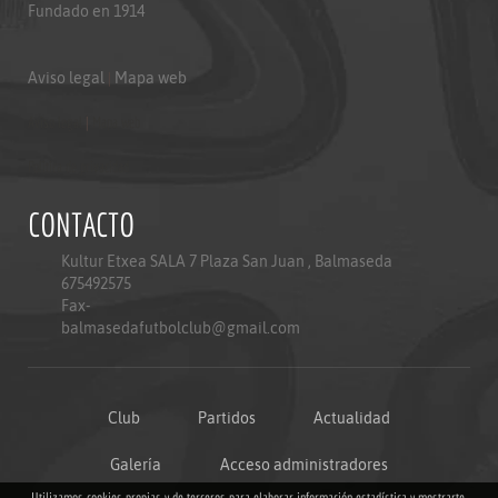
Fundado en 1914
Aviso legal
|
Mapa web
Aviso legal
|
Mapa web
Politica de privacidad
CONTACTO
Kultur Etxea SALA 7 Plaza San Juan , Balmaseda
675492575
Fax-
balmasedafutbolclub@gmail.com
Club
Partidos
Actualidad
Galería
Acceso administradores