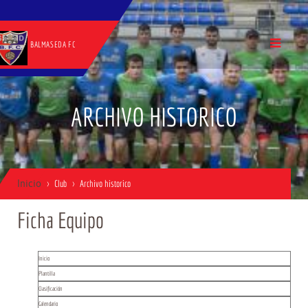
BALMASEDA FC
ARCHIVO HISTORICO
Inicio
Club
Archivo historico
Ficha Equipo
Inicio
Plantilla
Clasificación
Calendario