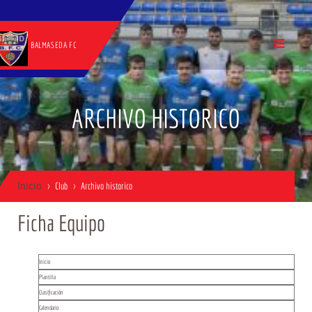
BALMASEDA FC
ARCHIVO HISTORICO
Inicio
Club
Archivo historico
Ficha Equipo
Inicio
Plantilla
Clasificación
Calendario