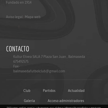
Fundado en 1914
Aviso legal
|
Mapa web
Aviso legal
|
Mapa web
Politica de privacidad
CONTACTO
Kultur Etxea SALA 7 Plaza San Juan , Balmaseda
675492575
Fax-
balmasedafutbolclub@gmail.com
Club
Partidos
Actualidad
Galería
Acceso administradores