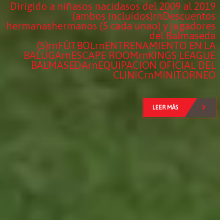
Balmaseda
Dirigido a niñasos nacidasos del 2009 al 2019
(ambos incluídos)rnDescuentos
para nacidos desde el 2009 hasta el 2017
hermanashermanos (5 cada unao) y jugadores
LEER MÁS
del Balmaseda
LEER MÁS
(5)rnFÚTBOLrnENTRENAMIENTO EN LA
LEER MÁS
BALUGArnESCAPE ROOMrnKINGS LEAGUE
BALMASEDArnEQUIPACION OFICIAL DEL
CLINICrnMINITORNEO
LEER MÁS