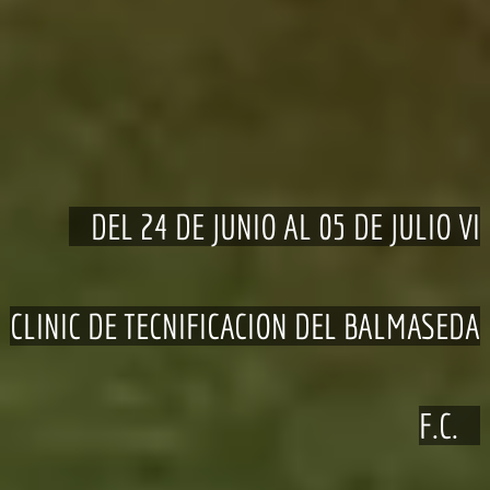
DEL 24 DE JUNIO AL 05 DE JULIO VI
CLINIC DE TECNIFICACION DEL BALMASEDA
IV CLINIC DE TECNIFICACION BALMASEDA
ASAMBLEA GENERAL ORDINARIA
CONVOCATORIA DE ELECCIONES
F.C.
FUTBOL CLUB
Viernes 30 de Junio en la Kultur Etxea de
Convocatoria Asamblea general Extraordinaria