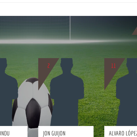
2
11
BIO
BIO
ONDU
JON GUIJON
ALVARO LÓPE