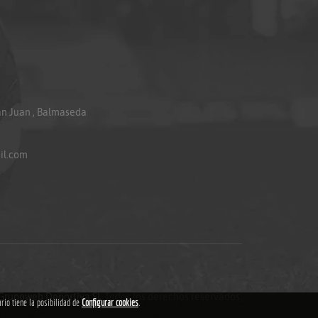
an Juan , Balmaseda
il.com
Grupoweb Deportiva SL
.Todos los derechos reservados.
ario tiene la posibilidad de
Configurar cookies
.