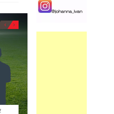
6
8
BIO
BIO
Z
ENAITZ LEON
IBAI SAINZ