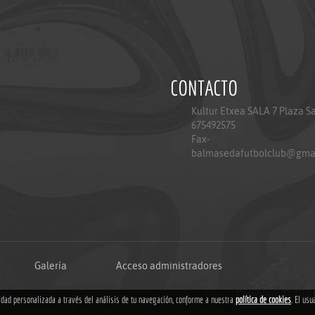
CONTACTO
Kultur Etxea SALA 7 Plaza S
675492575
Fax-
balmasedafutbolclub@gma
Galería
Acceso administradores
Copyright © 2018
cidad personalizada a través del análisis de tu navegación, conforme a nuestra
política de cookies
. El usu