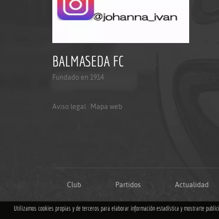
BALMASEDA FC
Fundado en 1914
Aviso legal
|
Mapa web
Aviso legal
|
Mapa web
Politica de privacidad
Club
Partidos
Actualidad
Utilizamos cookies propias y de terceros para elaborar información estadística y mostrarte publi