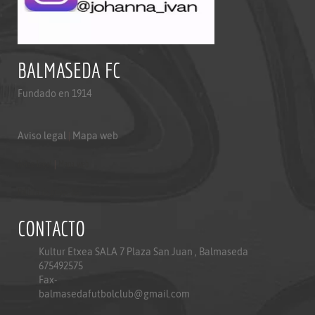
BALMASEDA FC
Fundado en 1914
Aviso legal
|
Mapa web
Aviso legal
|
Mapa web
Politica de privacidad
CONTACTO
Kultur Etxea SALA 7 Plaza San Juan , Balmaseda
675492575
Fax-
balmasedafutbolclub@gmail.com