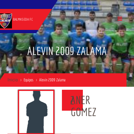
BALMASEDA FC
ALEVIN 2009 ZALAMA
Inicio
Equipos
Alevin 2009 Zalama
ANER
2
GOMEZ