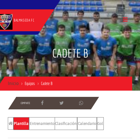
BALMASEDA FC
CADETE B
Inicio
Equipos
Cadete B
COMPARTE
Plantilla
Entrenamientos
Clasificación
Calendario
Gol