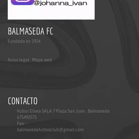
BALMASEDA FC
Fundado en 1914
Aviso legal
|
Mapa web
Aviso legal
|
Mapa web
Politica de privacidad
CONTACTO
Kultur Etxea SALA 7 Plaza San Juan , Balmaseda
675492575
Fax-
balmasedafutbolclub@gmail.com