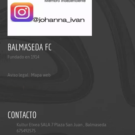
BALMASEDA FC
Fundado en 1914
Aviso legal
|
Mapa web
Aviso legal
|
Mapa web
Politica de privacidad
CONTACTO
Kultur Etxea SALA 7 Plaza San Juan , Balmaseda
675492575