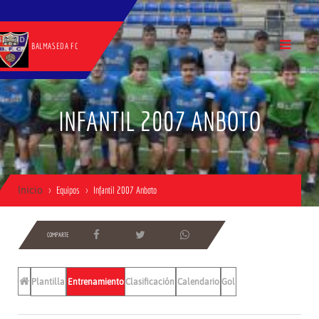
BALMASEDA FC
INFANTIL 2007 ANBOTO
Inicio
Equipos
Infantil 2007 Anboto
COMPARTE
Plantilla
Entrenamientos
Clasificación
Calendario
Gol