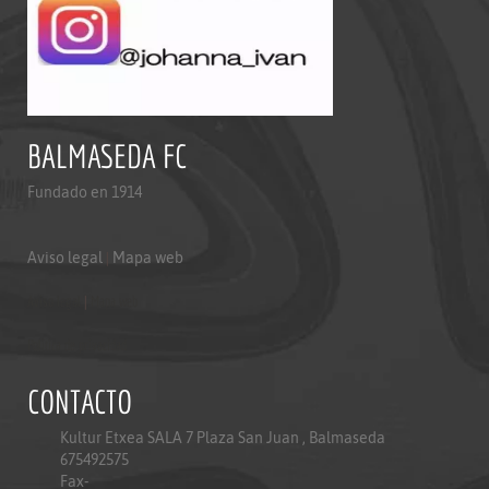
BALMASEDA FC
Fundado en 1914
Aviso legal
|
Mapa web
Aviso legal
|
Mapa web
Politica de privacidad
CONTACTO
Kultur Etxea SALA 7 Plaza San Juan , Balmaseda
675492575
Fax-