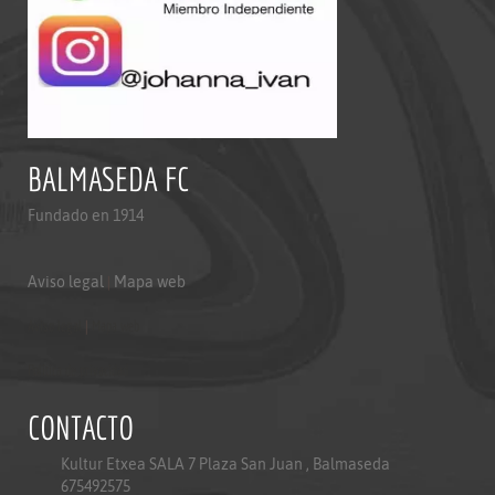
BALMASEDA FC
Fundado en 1914
Aviso legal
|
Mapa web
Aviso legal
|
Mapa web
Politica de privacidad
CONTACTO
Kultur Etxea SALA 7 Plaza San Juan , Balmaseda
675492575