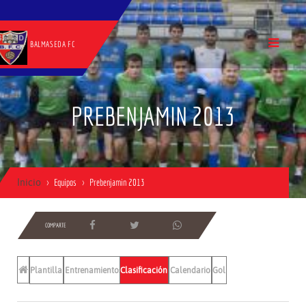
BALMASEDA FC
PREBENJAMIN 2013
Inicio
Equipos
Prebenjamin 2013
COMPARTE
Plantilla
Entrenamientos
Clasificación
Calendario
Gol