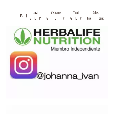
Local
Visitante
Total
Goles
Pt
J
G
E
P
G
E
P
G
E
P
Fav
Cont