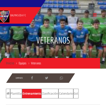
BALMASEDA FC
VETERANOS
Inicio
Equipos
Veteranos
COMPARTE
Plantilla
Entrenamientos
Clasificación
Calendario
Gol