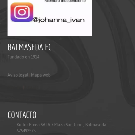
BALMASEDA FC
Fundado en 1914
Aviso legal
|
Mapa web
Aviso legal
|
Mapa web
Politica de privacidad
CONTACTO
Kultur Etxea SALA 7 Plaza San Juan , Balmaseda
675492575