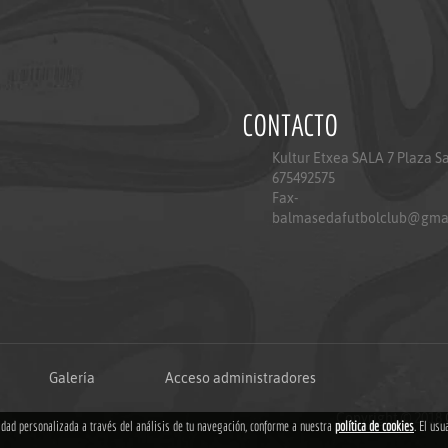
CONTACTO
Kultur Etxea SALA 7 Plaza S
675492575
Fax-
balmasedafutbolclub@gma
Galería
Acceso administradores
Copyright © 2018
cidad personalizada a través del análisis de tu navegación, conforme a nuestra
política de cookies
. El usu