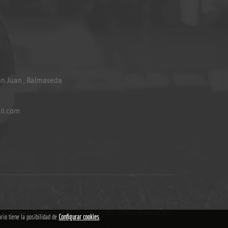
an Juan , Balmaseda
il.com
Grupoweb Deportiva SL
.Todos los derechos reservados.
ario tiene la posibilidad de
Configurar cookies
.