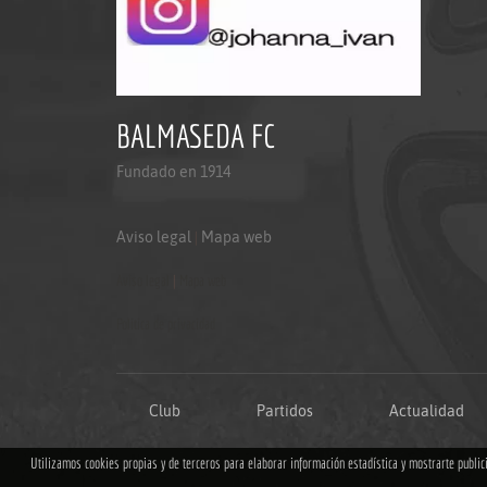
BALMASEDA FC
Fundado en 1914
Aviso legal
|
Mapa web
Aviso legal
|
Mapa web
Politica de privacidad
Club
Partidos
Actualidad
Utilizamos cookies propias y de terceros para elaborar información estadística y mostrarte publi