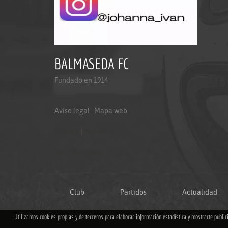
BALMASEDA FC
Fundado en 1914
Aviso legal
|
Mapa web
Aviso legal
|
Mapa web
Politica de privacidad
Club
Partidos
Actualidad
Utilizamos cookies propias y de terceros para elaborar información estadística y mostrarte publi