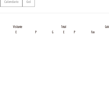
Calendario
Gol
Visitante
Total
Gol
E
P
G
E
P
Fav