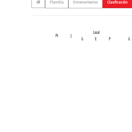
Plantilla
Entrenamientos
Clasificación
Local
Pt
J
G
E
P
G