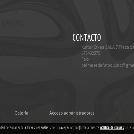
CONTACTO
Kultur Etxea SALA 7 Plaza S
675492575
Fax-
balmasedafutbolclub@gma
Galería
Acceso administradores
Copyright © 2018
cidad personalizada a través del análisis de tu navegación, conforme a nuestra
política de cookies
. El usu