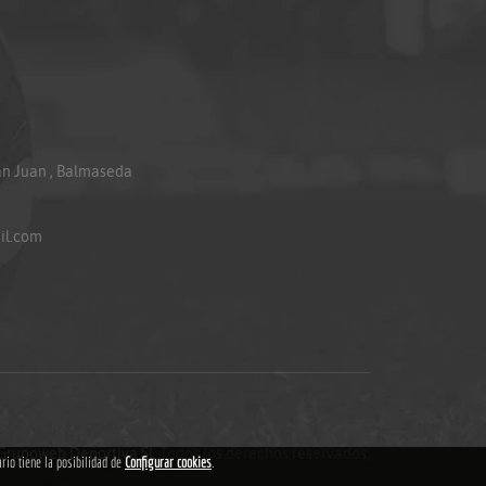
an Juan , Balmaseda
il.com
Grupoweb Deportiva SL
.Todos los derechos reservados.
ario tiene la posibilidad de
Configurar cookies
.