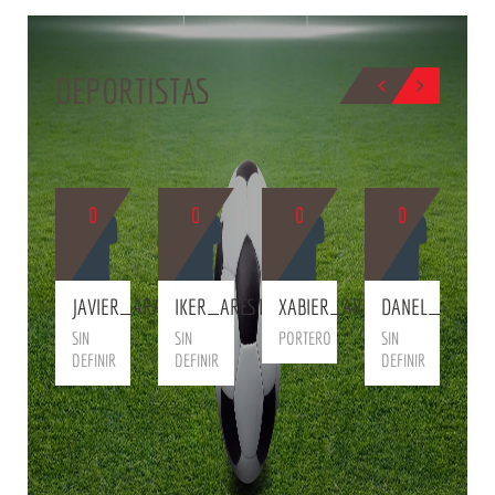
DEPORTISTAS
0
0
0
0
BIO
BIO
BIO
BIO
B
K
JAVIER_ARANA
IKER_ARESTI
XABIER_ARIÑO
DANEL_CANTE
D
NARID
SIN
SIN
PORTERO
SIN
S
DEFINIR
DEFINIR
DEFINIR
D
NIR