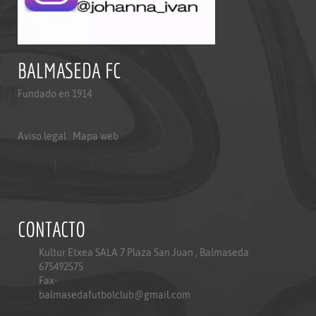
BALMASEDA FC
Fundado en 1914
Aviso legal
|
Mapa web
Aviso legal
|
Mapa web
Politica de privacidad
CONTACTO
Kultur Etxea SALA 7 Plaza San Juan , Balmaseda
675492575
Fax-
balmasedafutbolclub@gmail.com