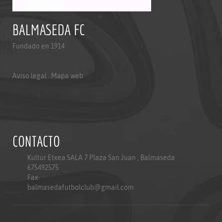
BALMASEDA FC
Fundado en 1914
Aviso legal
|
Mapa web
Aviso legal
|
Mapa web
Politica de privacidad
CONTACTO
Kultur Etxea SALA 7 Plaza San Juan , Balmaseda
675492575
Fax-
balmasedafutbolclub@gmail.com