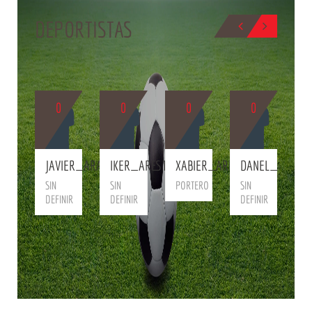
DEPORTISTAS
0
0
0
0
BIO
BIO
BIO
BIO
B
K
JAVIER_ARANA
IKER_ARESTI
XABIER_ARIÑO
DANEL_CANTE
D
NARID
SIN
SIN
PORTERO
SIN
S
DEFINIR
DEFINIR
DEFINIR
D
NIR