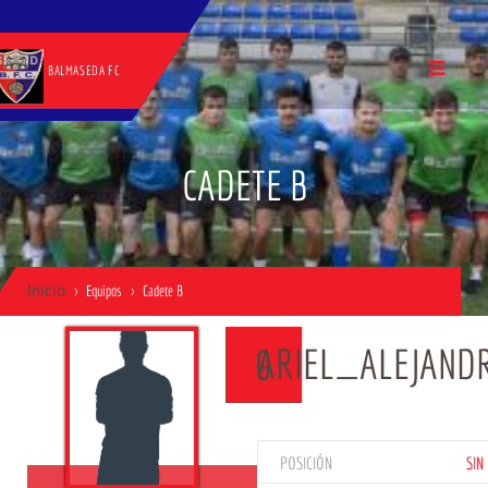
BALMASEDA FC
CADETE B
Inicio
Equipos
Cadete B
ARIEL_ALEJAND
0
POSICIÓN
SIN