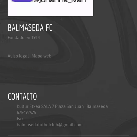
BALMASEDA FC
Fundado en 1914
Aviso legal
|
Mapa web
Aviso legal
|
Mapa web
Politica de privacidad
CONTACTO
Kultur Etxea SALA 7 Plaza San Juan , Balmaseda
675492575
Fax-
balmasedafutbolclub@gmail.com