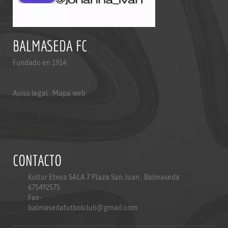
BALMASEDA FC
Fundado en 1914
Aviso legal
|
Mapa web
Aviso legal
|
Mapa web
Politica de privacidad
CONTACTO
Kultur Etxea SALA 7 Plaza San Juan , Balmaseda
675492575
Fax-
balmasedafutbolclub@gmail.com