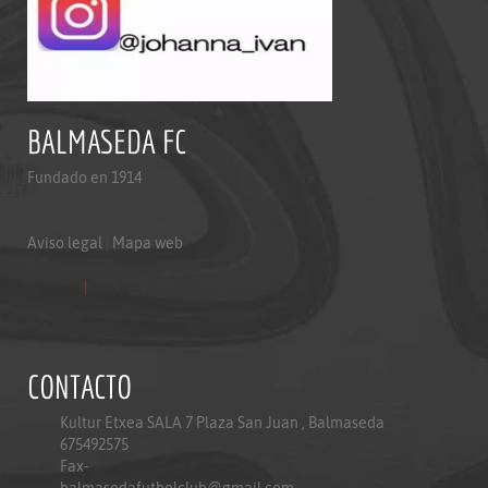
BALMASEDA FC
Fundado en 1914
Aviso legal
|
Mapa web
Aviso legal
|
Mapa web
Politica de privacidad
CONTACTO
Kultur Etxea SALA 7 Plaza San Juan , Balmaseda
675492575
Fax-
balmasedafutbolclub@gmail.com