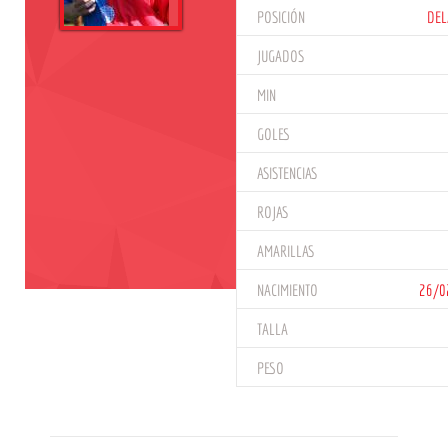
POSICIÓN
DEL
JUGADOS
MIN
GOLES
ASISTENCIAS
ROJAS
AMARILLAS
NACIMIENTO
26/0
TALLA
PESO