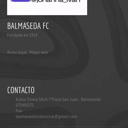
BALMASEDA FC
Fundado en 1914
Aviso legal
|
Mapa web
Aviso legal
|
Mapa web
Politica de privacidad
CONTACTO
Kultur Etxea SALA 7 Plaza San Juan , Balmaseda
675492575
Fax-
balmasedafutbolclub@gmail.com