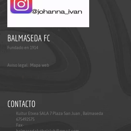
BALMASEDA FC
Fundado en 1914
Aviso legal
|
Mapa web
Aviso legal
|
Mapa web
Politica de privacidad
CONTACTO
Kultur Etxea SALA 7 Plaza San Juan , Balmaseda
675492575
Fax-
balmasedafutbolclub@gmail.com