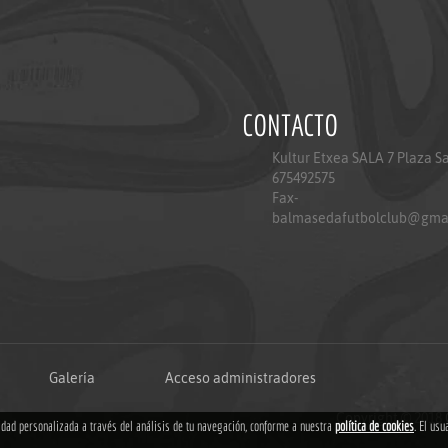
CONTACTO
Kultur Etxea SALA 7 Plaza S
675492575
Fax-
balmasedafutbolclub@gma
Galería
Acceso administradores
Copyright © 2018
cidad personalizada a través del análisis de tu navegación, conforme a nuestra
política de cookies
. El usu