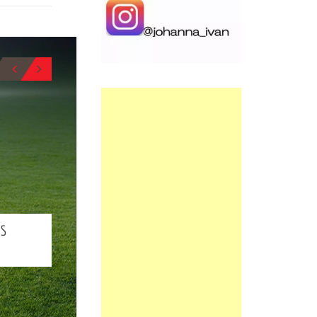
0
0
BIO
OS
BIO
IKER MANSILLA
MISCHIATI