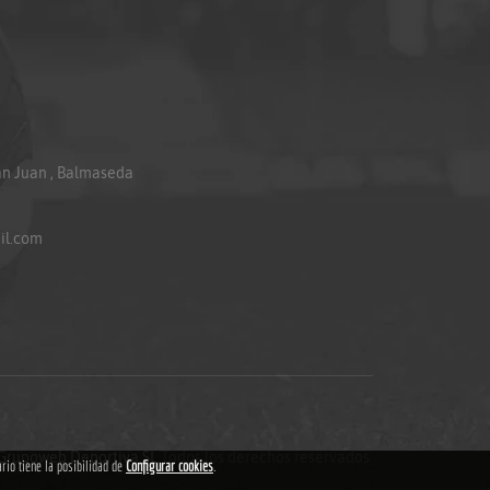
an Juan , Balmaseda
il.com
Grupoweb Deportiva SL
.Todos los derechos reservados.
ario tiene la posibilidad de
Configurar cookies
.