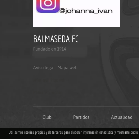
BALMASEDA FC
Fundado en 1914
Aviso legal
|
Mapa web
Aviso legal
|
Mapa web
Politica de privacidad
Club
Partidos
Actualidad
Utilizamos cookies propias y de terceros para elaborar información estadística y mostrarte publi