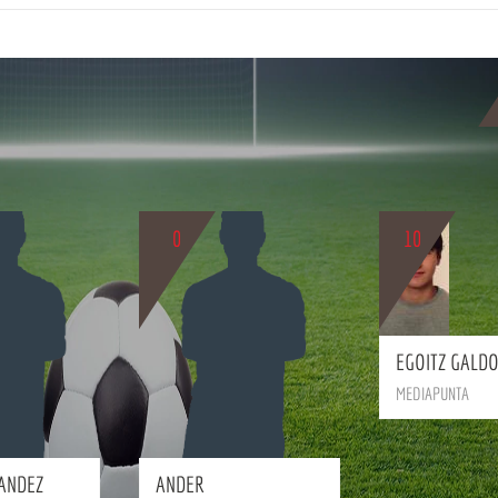
0
10
EGOITZ GALD
MEDIAPUNTA
BIO
BIO
NANDEZ
ANDER