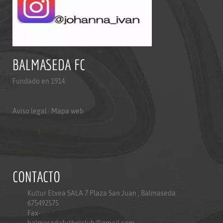
BALMASEDA FC
Fundado en 1914
Aviso legal
|
Mapa web
Aviso legal
|
Mapa web
Politica de privacidad
CONTACTO
Kultur Etxea SALA 7 Plaza San Juan , Balmaseda
675492575
Fax-
balmasedafutbolclub@gmail.com