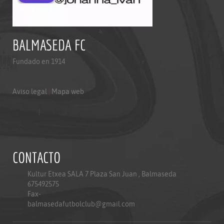
BALMASEDA FC
Fundado en 1914
Aviso legal
|
Mapa web
Aviso legal
|
Mapa web
Politica de privacidad
CONTACTO
Kultur Etxea SALA 7 Plaza San Juan , Balmaseda
675492575
Fax-
balmasedafutbolclub@gmail.com