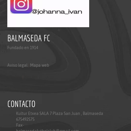
BALMASEDA FC
Fundado en 1914
Aviso legal
|
Mapa web
Aviso legal
|
Mapa web
Politica de privacidad
CONTACTO
Kultur Etxea SALA 7 Plaza San Juan , Balmaseda
675492575
Fax-
balmasedafutbolclub@gmail.com