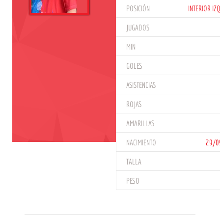
POSICIÓN
INTERIOR IZ
JUGADOS
MIN
GOLES
ASISTENCIAS
ROJAS
AMARILLAS
NACIMIENTO
29/0
TALLA
PESO