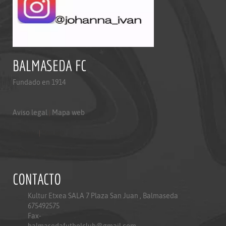
BALMASEDA FC
Fundado en 1914
Aviso legal
|
Mapa web
Aviso legal
|
Mapa web
Politica de privacidad
CONTACTO
Kultur Etxea SALA 7 Plaza San Juan , Balmaseda
675492575
Fax-
balmasedafutbolclub@gmail.com