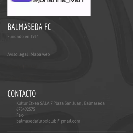
BALMASEDA FC
Fundado en 1914
Aviso legal
|
Mapa web
Aviso legal
|
Mapa web
Politica de privacidad
CONTACTO
Kultur Etxea SALA 7 Plaza San Juan , Balmaseda
675492575
Fax-
balmasedafutbolclub@gmail.com