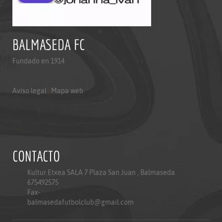
BALMASEDA FC
Fundado en 1914
Aviso legal
|
Mapa web
Aviso legal
|
Mapa web
Politica de privacidad
CONTACTO
Kultur Etxea SALA 7 Plaza San Juan , Balmaseda
675492575
Fax-
balmasedafutbolclub@gmail.com