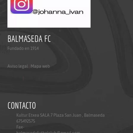
BALMASEDA FC
Fundado en 1914
Aviso legal
|
Mapa web
Aviso legal
|
Mapa web
Politica de privacidad
CONTACTO
Kultur Etxea SALA 7 Plaza San Juan , Balmaseda
675492575
Fax-
balmasedafutbolclub@gmail.com