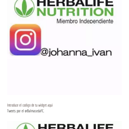
Introduce el codigo de tu widget aqui
Tweets por el @BalmasedaFC.