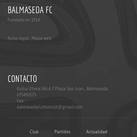
BALMASEDA FC
Fundado en 1914
Aviso legal
|
Mapa web
Aviso legal
|
Mapa web
Politica de privacidad
CONTACTO
Kultur Etxea SALA 7 Plaza San Juan , Balmaseda
675492575
Fax-
balmasedafutbolclub@gmail.com
Club
Partidos
Actualidad