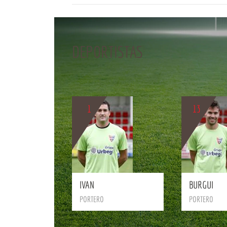
DEPORTISTAS
BIO
1
13
BIO
IVAN
BURGUI
PORTERO
PORTERO