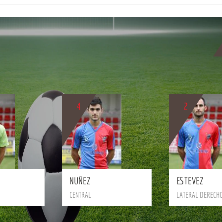
4
2
BIO
BIO
NUÑEZ
ESTEVEZ
CENTRAL
LATERAL DERECH