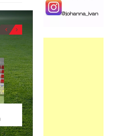
BIO
5
6
ARKARAZO
DIEGO
CENTRAL
MEDIOCENTRO
BIO
O