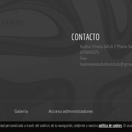
CONTACTO
Kultur Etxea SALA 7 Plaza S
675492575
Fax-
balmasedafutbolclub@gma
Galería
Acceso administradores
Copyright © 2018
cidad personalizada a través del análisis de tu navegación, conforme a nuestra
política de cookies
. El usu