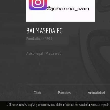
BALMASEDA FC
Fundado en 1914
Aviso legal
|
Mapa web
Aviso legal
|
Mapa web
Politica de privacidad
Club
Partidos
Actualidad
Utilizamos cookies propias y de terceros para elaborar información estadística y mostrarte publi