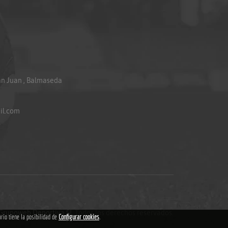
an Juan , Balmaseda
il.com
Grupoweb Deportiva SL
.Todos los derechos reservados.
ario tiene la posibilidad de
Configurar cookies
.