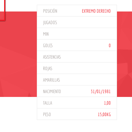
POSICIÓN
EXTREMO DERECHO
JUGADOS
MIN
GOLES
0
ASISTENCIAS
ROJAS
AMARILLAS
NACIMIENTO
31/01/1981
TALLA
1,00
PESO
15,00KG