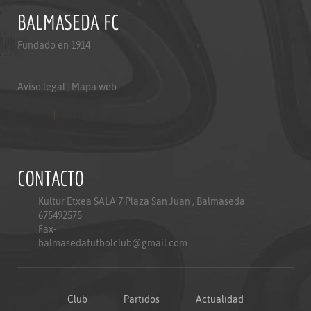
BALMASEDA FC
Fundado en 1914
Aviso legal
|
Mapa web
Aviso legal
|
Mapa web
Politica de privacidad
CONTACTO
Kultur Etxea SALA 7 Plaza San Juan , Balmaseda
675492575
Fax-
balmasedafutbolclub@gmail.com
Club
Partidos
Actualidad