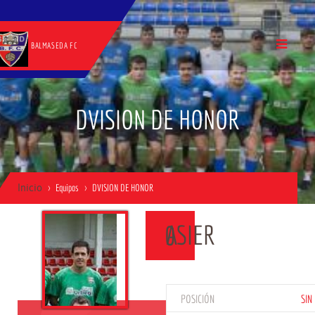
BALMASEDA FC
DVISION DE HONOR
Inicio
Equipos
DVISION DE HONOR
ASIER
0
POSICIÓN
SIN