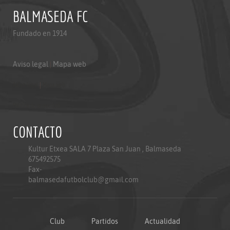
BALMASEDA FC
Fundado en 1914
Aviso legal
|
Mapa web
Aviso legal
|
Mapa web
Politica de privacidad
CONTACTO
Kultur Etxea SALA 7 Plaza San Juan , Balmaseda
675492575
Fax-
balmasedafutbolclub@gmail.com
Club
Partidos
Actualidad