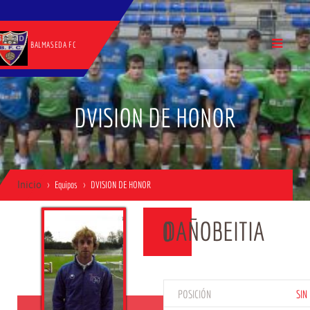
BALMASEDA FC
DVISION DE HONOR
Inicio
Equipos
DVISION DE HONOR
DAÑOBEITIA
0
POSICIÓN
SIN