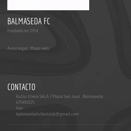
BALMASEDA FC
Fundado en 1914
Aviso legal
|
Mapa web
Aviso legal
|
Mapa web
Politica de privacidad
CONTACTO
Kultur Etxea SALA 7 Plaza San Juan , Balmaseda
675492575
Fax-
balmasedafutbolclub@gmail.com