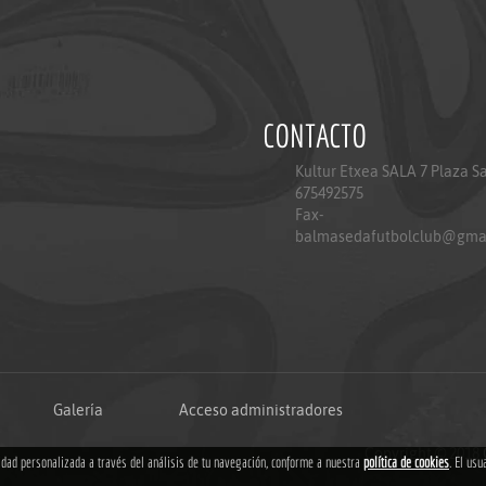
CONTACTO
Kultur Etxea SALA 7 Plaza S
675492575
Fax-
balmasedafutbolclub@gma
Galería
Acceso administradores
Copyright © 2018
cidad personalizada a través del análisis de tu navegación, conforme a nuestra
política de cookies
. El usu