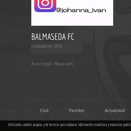
BALMASEDA FC
Fundado en 1914
Aviso legal
|
Mapa web
Aviso legal
|
Mapa web
Politica de privacidad
Club
Partidos
Actualidad
Utilizamos cookies propias y de terceros para elaborar información estadística y mostrarte publi