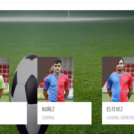
4
2
BIO
BIO
NUÑEZ
ESTEVEZ
CENTRAL
LATERAL DERECH