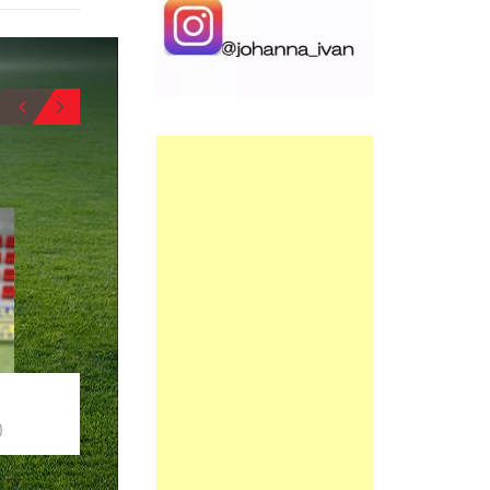
BIO
5
6
ARKARAZO
DIEGO
CENTRAL
MEDIOCENTRO
BIO
O