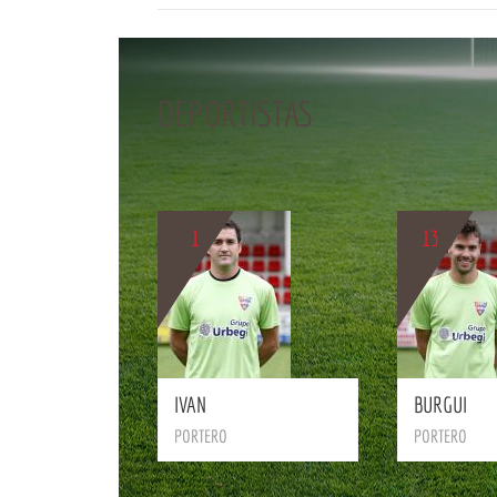
DEPORTISTAS
BIO
1
13
BIO
IVAN
BURGUI
PORTERO
PORTERO