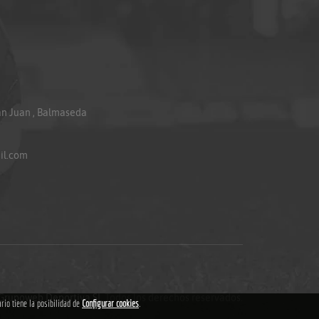
an Juan , Balmaseda
il.com
Grupoweb Deportiva SL
.Todos los derechos reservados.
ario tiene la posibilidad de
Configurar cookies
.