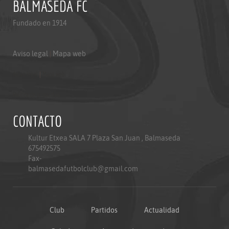
BALMASEDA FC
Fundado en 1914
Aviso legal
|
Mapa web
Aviso legal
|
Mapa web
Politica de privacidad
CONTACTO
Kultur Etxea SALA 7 Plaza San Juan , Balmaseda
675492575
Fax-
balmasedafutbolclub@gmail.com
Club
Partidos
Actualidad