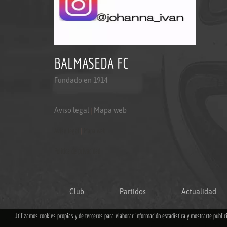
BALMASEDA FC
Fundado en 1914
Aviso legal
|
Mapa web
Aviso legal
|
Mapa web
Politica de privacidad
Club
Partidos
Actualidad
Utilizamos cookies propias y de terceros para elaborar información estadística y mostrarte publi