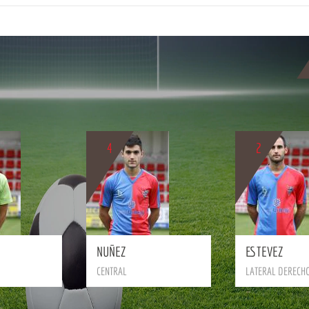
4
2
BIO
BIO
NUÑEZ
ESTEVEZ
CENTRAL
LATERAL DERECH