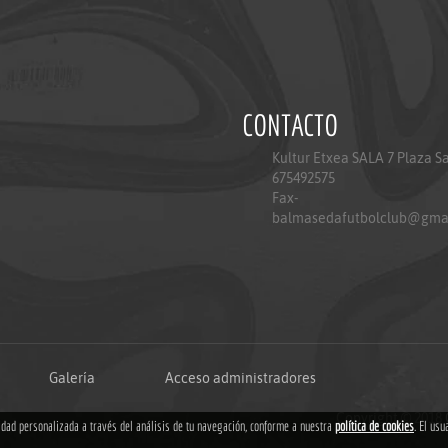
CONTACTO
Kultur Etxea SALA 7 Plaza S
675492575
Fax-
balmasedafutbolclub@gma
Galería
Acceso administradores
Copyright © 2018
cidad personalizada a través del análisis de tu navegación, conforme a nuestra
política de cookies
. El usu