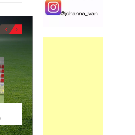
BIO
5
6
ARKARAZO
DIEGO
CENTRAL
MEDIOCENTRO
BIO
O