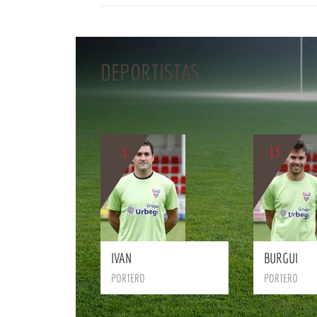
DEPORTISTAS
1
13
BIO
IVAN
BURGUI
BIO
PORTERO
PORTERO