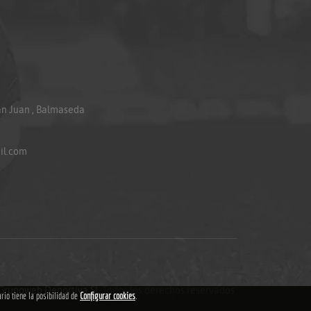
an Juan , Balmaseda
il.com
Grupoweb Deportiva SL
.Todos los derechos reservados.
ario tiene la posibilidad de
Configurar cookies
.