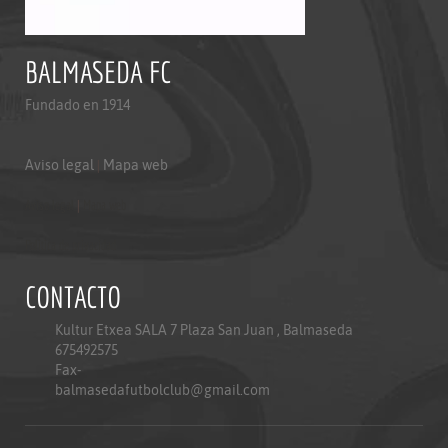
BALMASEDA FC
Fundado en 1914
Aviso legal
|
Mapa web
Aviso legal
|
Mapa web
Politica de privacidad
CONTACTO
Kultur Etxea SALA 7 Plaza San Juan , Balmaseda
675492575
Fax-
balmasedafutbolclub@gmail.com