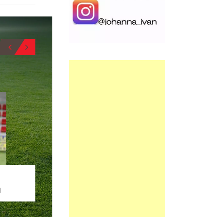
BIO
6
8
DIEGO
ANTON
MEDIOCENTRO
MEDIOCENTRO
BIO
O