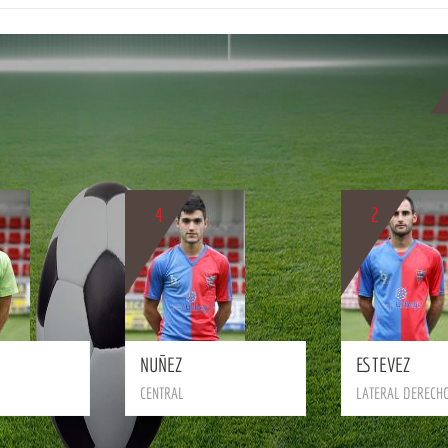
4
2
BIO
BIO
NUÑEZ
ESTEVEZ
CENTRAL
LATERAL DERECH