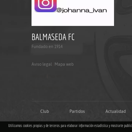
BALMASEDA FC
Fundado en 1914
Aviso legal
|
Mapa web
Aviso legal
|
Mapa web
Politica de privacidad
Club
Partidos
Actualidad
Utilizamos cookies propias y de terceros para elaborar información estadística y mostrarte publi