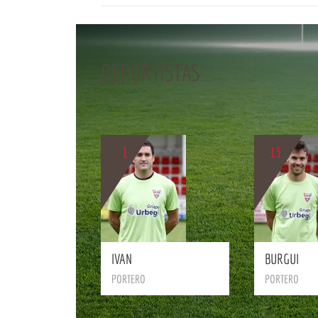
DEPORTISTAS
BIO
1
13
BIO
IVAN
BURGUI
PORTERO
PORTERO