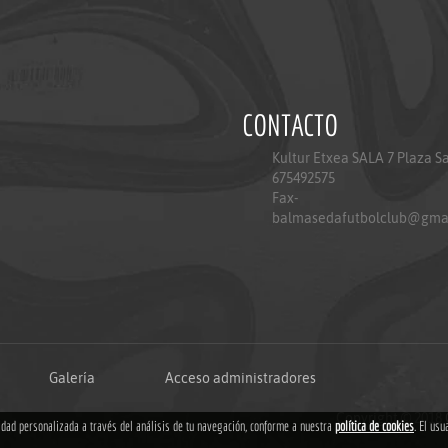
CONTACTO
Kultur Etxea SALA 7 Plaza S
675492575
Fax-
balmasedafutbolclub@gma
Galería
Acceso administradores
Copyright © 2018
cidad personalizada a través del análisis de tu navegación, conforme a nuestra
política de cookies
. El usu