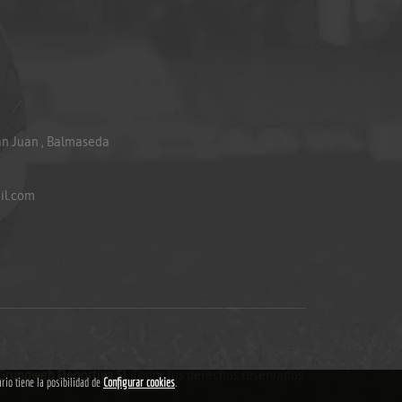
an Juan , Balmaseda
il.com
Grupoweb Deportiva SL
.Todos los derechos reservados.
ario tiene la posibilidad de
Configurar cookies
.